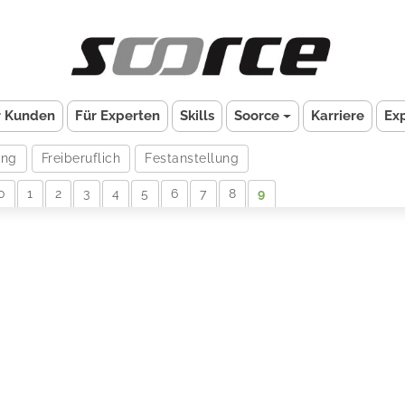
r Kunden
Für Experten
Skills
Soorce
Karriere
Ex
ung
Freiberuflich
Festanstellung
0
1
2
3
4
5
6
7
8
9