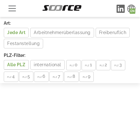
Art:
Jede Art
Arbeitnehmerüberlassung
Freiberuflich
Festanstellung
PLZ-Filter:
Alle PLZ
international
0
1
2
3
PLZ
PLZ
PLZ
PLZ
4
5
6
7
8
9
PLZ
PLZ
PLZ
PLZ
PLZ
PLZ