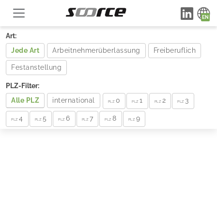
Art:
Jede Art
Arbeitnehmerüberlassung
Freiberuflich
Festanstellung
PLZ-Filter:
Alle PLZ
international
0
1
2
3
PLZ
PLZ
PLZ
PLZ
4
5
6
7
8
9
PLZ
PLZ
PLZ
PLZ
PLZ
PLZ