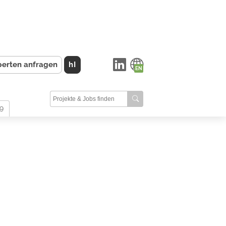
perten anfragen
hI
9