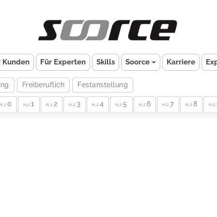
r Kunden
Für Experten
Skills
Soorce
Karriere
Ex
ung
Freiberuflich
Festanstellung
0
1
2
3
4
5
6
7
8
PLZ
PLZ
PLZ
PLZ
PLZ
PLZ
PLZ
PLZ
PLZ
PLZ