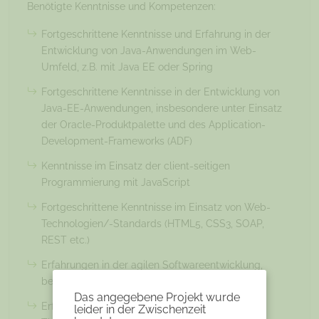
Benötigte Kenntnisse und Kompetenzen:
Fortgeschrittene Kenntnisse und Erfahrung in der
Entwicklung von Java-Anwendungen im Web-
Umfeld, z.B. mit Java EE oder Spring
Fortgeschrittene Kenntnisse in der Entwicklung von
Java-EE-Anwendungen, insbesondere unter Einsatz
der Oracle-Produktpalette und des Application-
Development-Frameworks (ADF)
Kenntnisse im Einsatz der client-seitigen
Programmierung mit JavaScript
Fortgeschrittene Kenntnisse im Einsatz von Web-
Technologien/-Standards (HTML5, CSS3, SOAP,
REST etc.)
Erfahrungen in der agilen Softwareentwicklung,
bevorzugt nach Scrum
Das angegebene Projekt wurde
Erfahrungen im Coaching technischer
leider in der Zwischenzeit