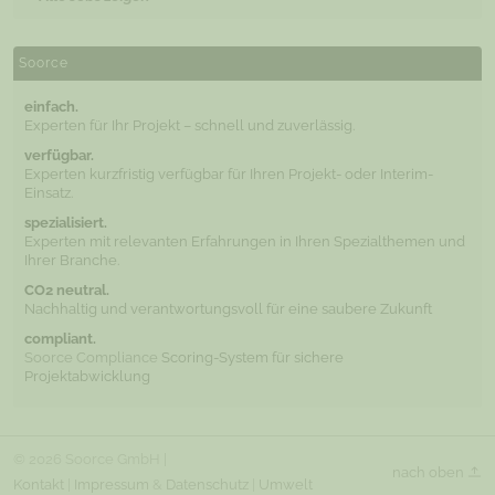
Soorce
einfach.
Experten für Ihr Projekt – schnell und zuverlässig.
verfügbar.
Experten kurzfristig verfügbar für Ihren Projekt- oder Interim-
Einsatz.
spezialisiert.
Experten mit relevanten Erfahrungen in Ihren Spezialthemen und
Ihrer Branche.
CO2 neutral.
Nachhaltig und verantwortungsvoll für eine saubere Zukunft
compliant.
Soorce Compliance
Scoring-System für sichere
Projektabwicklung
© 2026 Soorce GmbH |
nach oben
Kontakt
|
Impressum
&
Datenschutz
|
Umwelt