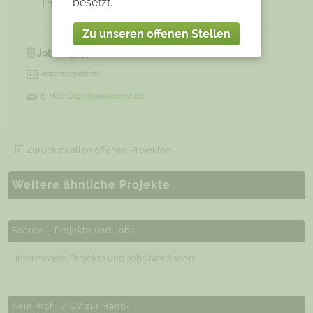
besetzt.
Themenbereiche
Zu unseren offenen Stellen
JobNr:
3757
Ansprechpartner:
E-Mail:
Experten@soorce.de
Zurück zu allen offenen Projekten
Weitere ähnliche Projekte
Soorce – Projekte und Jobs
Interessante Projekte und Jobs hier finden
Kein Profil / CV zur Hand?