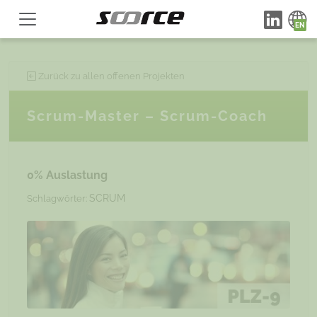
Zurück zu allen offenen Projekten
Scrum-Master – Scrum-Coach
0% Auslastung
SCRUM
Schlagwörter: