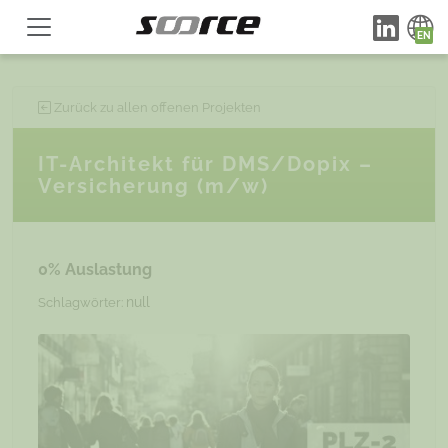
Zurück zu allen offenen Projekten
IT-Architekt für DMS/Dopix –
Versicherung (m/w)
0% Auslastung
null
Schlagwörter: