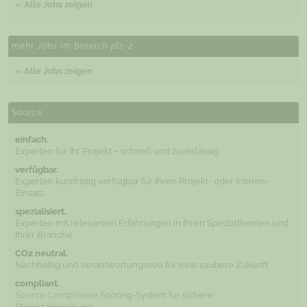
›› Alle Jobs zeigen
mehr Jobs im Bereich
plz-2
›› Alle Jobs zeigen
Soorce
einfach.
Experten für Ihr Projekt – schnell und zuverlässig.
verfügbar.
Experten kurzfristig verfügbar für Ihren Projekt- oder Interim-
Einsatz.
spezialisiert.
Experten mit relevanten Erfahrungen in Ihren Spezialthemen und
Ihrer Branche.
CO2 neutral.
Nachhaltig und verantwortungsvoll für eine saubere Zukunft
compliant.
Soorce Compliance
Scoring-System für sichere
Projektabwicklung