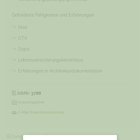
Geforderte Fähigkeiten und Erfahrungen
Host
CTV
Dopix
Lebensversicherungskenntnisse
Erfahrungen in Architekturdokumentation
JobNr:
3788
Ansprechpartner:
E-Mail:
Experten@soorce.de
Zurück zu allen offenen Projekten