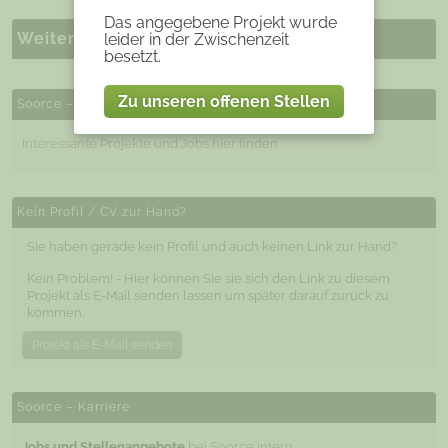
Das angegebene Projekt wurde
Weitere ähnliche Projekte
leider in der Zwischenzeit
besetzt.
Zu unseren offenen Stellen
Soorce – Projekte und Jobs
Interessante Projekte und Jobs hier finden
Kein Profil / CV zur Hand?
Sie haben gerade kein Profil und auch keinen Link zur Hand?
Kein Problem! - Hier können Sie sie sich den Link zu diesem
Projekt als E-Mail senden lassen um später darauf zurück zu
kommen.
Projekt als E-Mail senden
Soorce – Karriere
Jobs und Stellenangebote
bei Soorce intern