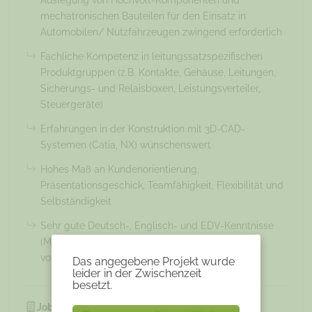
Auslegung von Hochvolt-Komponenten und
mechatronischen Bauteilen für den Einsatz in
Automobilen/ Nutzfahrzeugen zwingend erforderlich
Fachliche Kompetenz in leitungssatzspezifischen
Produktgruppen (z.B. Kontakte, Gehäuse, Leitungen,
Sicherungs- und Relaisboxen, Leistungsverteiler,
Steuergeräte)
Erfahrungen in der Konstruktion mit 3D-CAD-
Systemen (Catia, NX) wünschenswert
Hohes Maß an Kundenorientierung,
Präsentationsgeschick, Teamfähigkeit, Flexibilität und
Selbständigkeit
Sehr gute Deutsch-, Englisch- und EDV-Kenntnisse
(MS Office), weitere Fremdsprachenkenntnisse
vorteilhaft
Das angegebene Projekt wurde
leider in der Zwischenzeit
besetzt.
JobNr:
3551