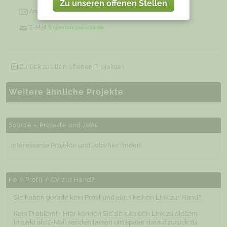
Zu unseren offenen Stellen
Ansprechpartner:
E-Mail:
Experten@soorce.de
Zurück zu allen offenen Projekten
Weitere ähnliche Projekte
Soorce – Projekte und Jobs
Interessante Projekte und Jobs hier finden
Kein Profil / CV zur Hand?
Sie haben gerade kein Profil und auch keinen Link zur Hand?
Kein Problem! - Hier können Sie sie sich den Link zu diesem
Projekt als E-Mail senden lassen um später darauf zurück zu