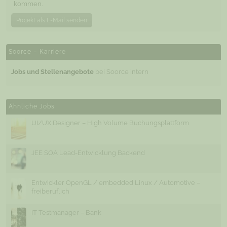
kommen.
Projekt als E-Mail senden
Soorce – Karriere
Jobs und Stellenangebote
bei Soorce intern
Ähnliche Jobs
UI/UX Designer – High Volume Buchungsplattform
JEE SOA Lead-Entwicklung Backend
Entwickler OpenGL / embedded Linux / Automotive –
freiberuflich
IT Testmanager – Bank