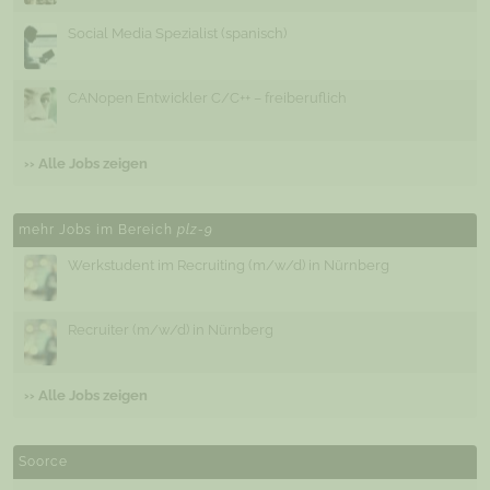
Social Media Spezialist (spanisch)
CANopen Entwickler C/C++ – freiberuflich
›› Alle Jobs zeigen
mehr Jobs im Bereich
plz-9
Werkstudent im Recruiting (m/w/d) in Nürnberg
Recruiter (m/w/d) in Nürnberg
›› Alle Jobs zeigen
Soorce