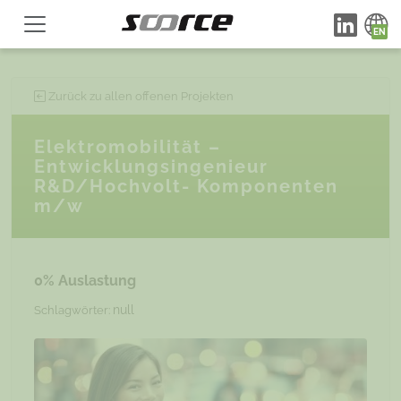
Zurück zu allen offenen Projekten
Elektromobilität –
Entwicklungsingenieur
R&D/Hochvolt- Komponenten
m/w
0% Auslastung
null
Schlagwörter: