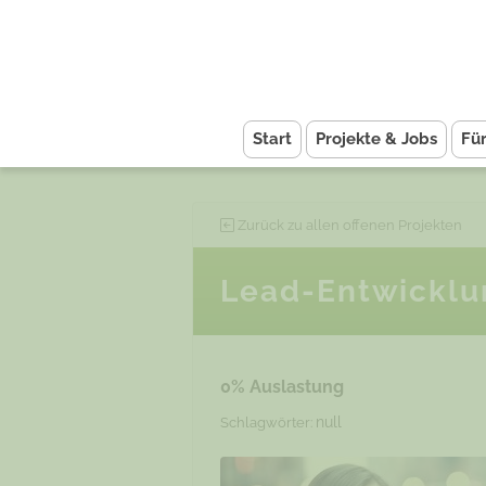
Start
Projekte & Jobs
Fü
Zurück zu allen offenen Projekten
Lead-Entwicklun
0% Auslastung
null
Schlagwörter: