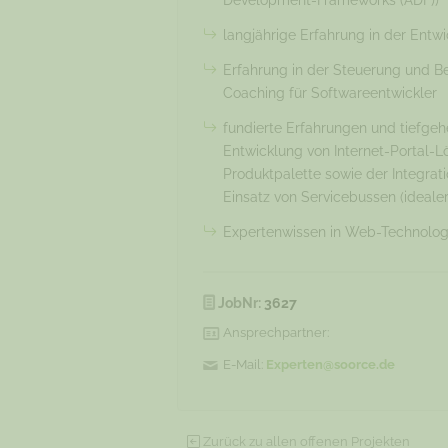
Development-Frameworks (ADF))
langjährige Erfahrung in der Ent
Erfahrung in der Steuerung und B
Coaching für Softwareentwickler
fundierte Erfahrungen und tiefge
Entwicklung von Internet-Portal-
Produktpalette sowie der Integra
Einsatz von Servicebussen (ideale
Expertenwissen in Web-Technologi
JobNr:
3627
Ansprechpartner:
E-Mail:
Experten@soorce.de
Zurück zu allen offenen Projekten