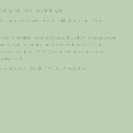
wicklung von J(2)EE-Anwendungen
etreuung von Entwicklerteams inkl. dem technischem
hende Kenntnisse in der softwaretechnischen Konzeption und
Lösungen, insbesondere unter Verwendung der Oracle-
tion von Lösungen in SOA-Verfahrenslandschaften unter
rweise OSB)
en/Standards (HTML, CSS, JavaScript etc.)