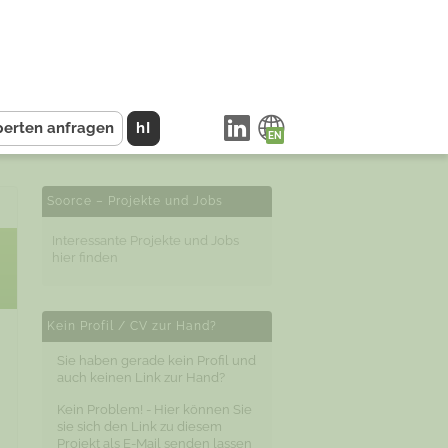
perten anfragen
hI
Soorce – Projekte und Jobs
Interessante Projekte und Jobs
hier finden
Kein Profil / CV zur Hand?
Sie haben gerade kein Profil und
auch keinen Link zur Hand?
Kein Problem! - Hier können Sie
sie sich den Link zu diesem
Projekt als E-Mail senden lassen