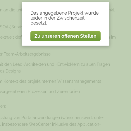
 an die unternehmenseigene SOA-Service-Landschaft, inkl.
Das angegebene Projekt wurde
leider in der Zwischenzeit
besetzt.
(SOA-)Services
Zu unseren offenen Stellen
ektweit definierter Architektur und Designentscheidungen im
er Team-Arbeitsergebnisse
 den Lead-Architekten und -Entwicklern zu allen Fragen
es Designs
im Kontext des projektinternen Wissensmanagements
m vorgesehenen Prozessen und Zeremonien
en:
wicklung von Portalanwendungen (wünschenswert: unter
, insbesondere WebCenter inklusive des Application-