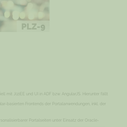
l mit J(2)EE und UI in ADF bzw. AngularJS. Hierunter fällt
lar-basierten Frontends der Portalanwendungen, inkl. der
onalisierbarer Portalseiten unter Einsatz der Oracle-