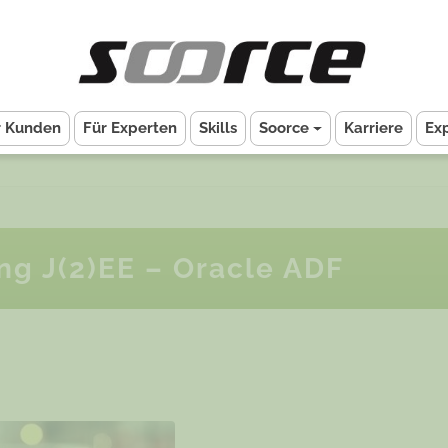
r Kunden
Für Experten
Skills
Soorce
Karriere
Ex
g J(2)EE – Oracle ADF