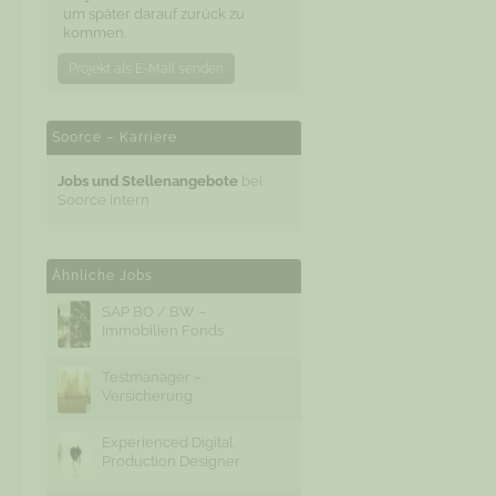
um später darauf zurück zu
kommen.
Projekt als E-Mail senden
Soorce – Karriere
Jobs und Stellenangebote
bei
Soorce intern
Ähnliche Jobs
SAP BO / BW –
Immobilien Fonds
Testmanager –
Versicherung
Experienced Digital
Production Designer