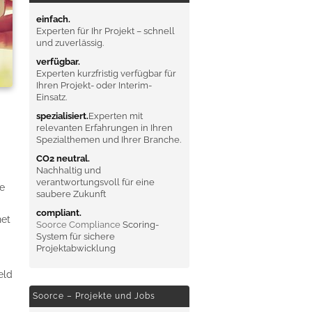
einfach.
Experten für Ihr Projekt – schnell
und zuverlässig.
verfügbar.
Experten kurzfristig verfügbar für
Ihren Projekt- oder Interim-
Einsatz.
spezialisiert.
Experten mit
relevanten Erfahrungen in Ihren
Spezialthemen und Ihrer Branche.
CO2 neutral.
Nachhaltig und
verantwortungsvoll für eine
e
saubere Zukunft
compliant.
net
Soorce Compliance
Scoring-
System für sichere
Projektabwicklung
eld
Soorce – Projekte und Jobs