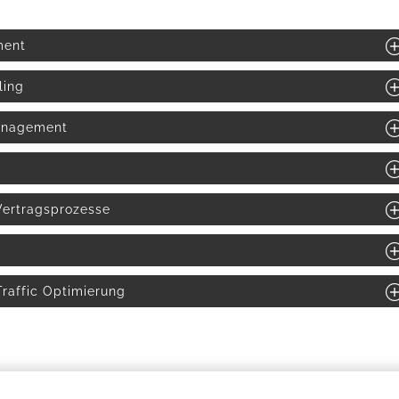
ment
ling
anagement
Vertragsprozesse
Traffic Optimierung