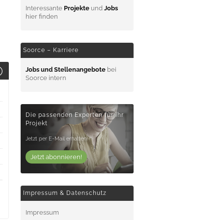
Interessante
Projekte
und
Jobs
hier finden
Soorce – Karriere
Jobs und Stellenangebote
bei
Soorce intern
Die passenden Experten für Ihr
Projekt
Jetzt per E-Mail erhalten!
Jetzt abonnieren!
Impressum & Datenschutz
Impressum