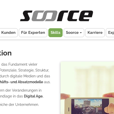
r Kunden
Für Experten
Skills
Soorce
Karriere
Ex
tion
g das Fundament vieler
enziale, Strategie, Struktur,
durch digitale Medien und das
häfts- und Absatzmodelle
aus.
ern der Veränderungen in
undlage in das
Digital Age.
reiche der Unternehmen.