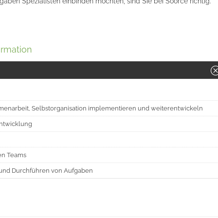
aben Spezialisten einbinden möchten, sind Sie bei Soorce richtig.
ormation
menarbeit, Selbstorganisation implementieren und weiterentwickeln
ntwicklung
en Teams
n und Durchführen von Aufgaben