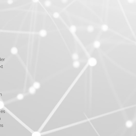
der
kt
h
 es
n
ns