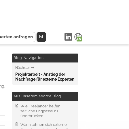
perten anfragen
hI
Blog-Navigation
Nächster
Projektarbeit - Anstieg der
Nachfrage für externe Experten
ng.
Aus unserem soorce Blog
Wie Freelancer helfen,
zeitliche Engpässe zu
überbrücken
Wann lohnen sich externe