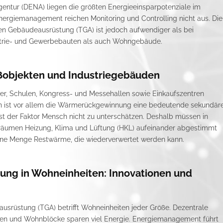
ntur (DENA) liegen die größten Energieeinsparpotenziale im
nergiemanagement reichen Monitoring und Controlling nicht aus. Die
n Gebäudeausrüstung (TGA) ist jedoch aufwendiger als bei
ustrie- und Gewerbebauten als auch Wohngebäude.
objekten und Industriegebäuden
er, Schulen, Kongress- und Messehallen sowie Einkaufszentren
ten ist vor allem die Wärmerückgewinnung eine bedeutende sekundär
st der Faktor Mensch nicht zu unterschätzen. Deshalb müssen in
äumen Heizung, Klima und Lüftung (HKL) aufeinander abgestimmt
eine Menge Restwärme, die wiederverwertet werden kann.
ng in Wohneinheiten: Innovationen und
srüstung (TGA) betrifft Wohneinheiten jeder Größe. Dezentrale
gen und Wohnblöcke sparen viel Energie. Energiemanagement führt