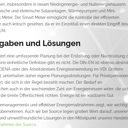
gen, insbesondere in neuen Niedrigenergie- und Nullenergiehäusern.
sche und elektrische Solaranlagen, Wärmepumpen und Mini-
Meter. Der Smart Meter ermöglicht die Kontrolle der effizienten
uch kritisch gesehen, da er im Einzelfall einen direkten Eingriff des
cht.
fgaben und Lösungen
ert eine umfassende Planung bei der Erstellung oder Nachrüstung 
 einheitliche Definition gibt es nicht. Die DIN-EN ist ebenso abstra
DENA oder des Arbeitskreises Energieanwendung im VDI. Größere
, unterhalten daher eigene Planungsabteilungen. Für Privatpersonen
 an, die sich in der Regel bezahlt machen. Der Bedarf an
chen auch in der wachsenden Zahl von Energiemessen wider, die sic
 breite Öffentlichkeit richten. Energie ist ein kostbares Gut.
iemanagements und effektiver Energiemaßnahmen zeigt, wie wichtig
 übernehmen. Auch wir bei Soorce legen großen Wert darauf, unsere
und umweltfreundliche Lösungen in den Mittelpunkt unseres Handel
nahmen der Soorce
.