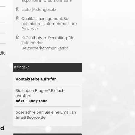
Experten in Unternehmen?
Lieferkettengesetz
Qualitätsmanagement: So
optimieren Unternehmen ihre
Prozesse
KI Chatbots im Recruiting: Die
Zukunft der
Bewerberkommunikation
die
Kontakt
Kontaktseite aufrufen
Sie haben Fragen? Einfach
anrufen:
0621 – 4007 1000
oder schreiben Sie eine Email an
Info@Soorce.de
nd