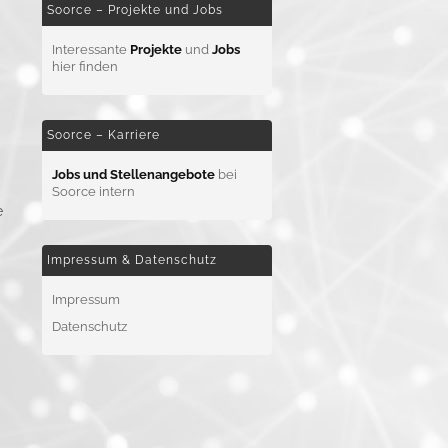
Soorce – Projekte und Jobs
Interessante
Projekte
und
Jobs
hier finden
Soorce – Karriere
Jobs und Stellenangebote
bei
Soorce intern
e
Impressum & Datenschutz
Impressum
Datenschutz