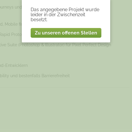
urneys und Personas, im Besten Fall Mitarbeit bei der
Das angegebene Projekt wurde
leider in der Zwischenzeit
besetzt.
 Mobile first, etc)
Zu unseren offenen Stellen
pid Prototyping (Axure und Invision)
 Suite (Photoshop & Illustrator) für Pixel Perfect Design
d-Entwicklern
lity und bestenfalls Barrierefreiheit