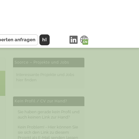
perten anfragen
hI
Soorce – Projekte und Jobs
Interessante Projekte und Jobs
hier finden
Kein Profil / CV zur Hand?
Sie haben gerade kein Profil und
auch keinen Link zur Hand?
Kein Problem! - Hier können Sie
sie sich den Link zu diesem
Projekt als E-Mail senden lassen