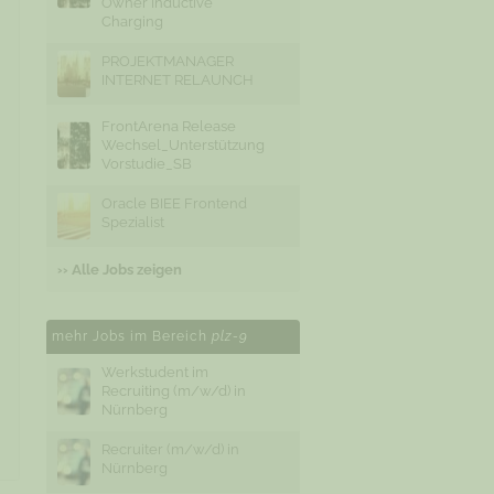
Owner Inductive
Charging
PROJEKTMANAGER
INTERNET RELAUNCH
FrontArena Release
Wechsel_Unterstützung
Vorstudie_SB
Oracle BIEE Frontend
Spezialist
›› Alle Jobs zeigen
mehr Jobs im Bereich
plz-9
Werkstudent im
Recruiting (m/w/d) in
Nürnberg
Recruiter (m/w/d) in
Nürnberg