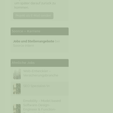
um später darauf zurück zu
kommen.
Projekt als E-Mail senden
Soorce – Karriere
Jobs und Stellenangebote
bei
Soorce intern
Ähnliche Jobs
Web-Entwickler –
Versicherungsbranche
SEO Spezialist/in
Emobility – Model based
Software-Design-
Engineer & Function-