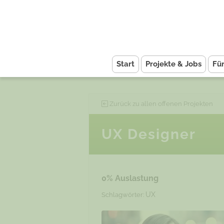
Start
Projekte & Jobs
Fü
Zurück zu allen offenen Projekten
UX Designer
0% Auslastung
UX
Schlagwörter: