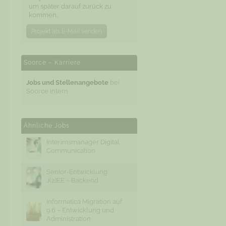
um später darauf zurück zu
kommen.
Projekt als E-Mail senden
Soorce – Karriere
Jobs und Stellenangebote
bei
Soorce intern
Ähnliche Jobs
Interimsmanager Digital
Communication
Senior-Entwicklung
J(2)EE – Backend
Informatica Migration auf
9.6 – Entwicklung und
Administration