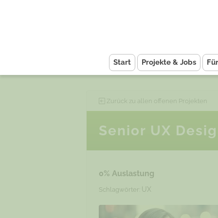
Start
Projekte & Jobs
Fü
Zurück zu allen offenen Projekten
Senior UX Desi
0% Auslastung
UX
Schlagwörter: