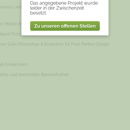
Das angegebene Projekt wurde
urneys und Personas, im besten Fall Mitarbeit bei der
leider in der Zwischenzeit
besetzt.
 Mobile first, etc)
Zu unseren offenen Stellen
pid Prototyping (Axure und Invision)
 Suite (Photoshop & Illustrator) für Pixel Perfect Design
d-Entwicklern
lity und bestenfalls Barrierefreiheit