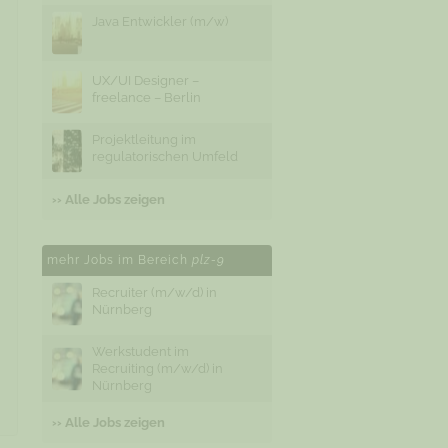
Java Entwickler (m/w)
UX/UI Designer –
freelance – Berlin
Projektleitung im
regulatorischen Umfeld
›› Alle Jobs zeigen
mehr Jobs im Bereich
plz-9
Recruiter (m/w/d) in
Nürnberg
Werkstudent im
Recruiting (m/w/d) in
Nürnberg
›› Alle Jobs zeigen