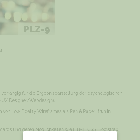
r
, vorrangig für die Ergebnisdarstellung der psychologischen
s (UX Designer/Webdesign).
m von Low Fidelity Wireframes als Pen & Paper (früh in
dards und deren Möglichkeiten wie HTML, CSS, Bootstrap