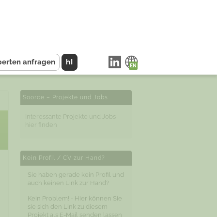
perten anfragen
hI
Soorce – Projekte und Jobs
Interessante Projekte und Jobs
hier finden
Kein Profil / CV zur Hand?
Sie haben gerade kein Profil und
auch keinen Link zur Hand?
Kein Problem! - Hier können Sie
sie sich den Link zu diesem
Projekt als E-Mail senden lassen