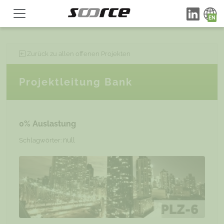
Zurück zu allen offenen Projekten
Projektleitung Bank
0% Auslastung
null
Schlagwörter: