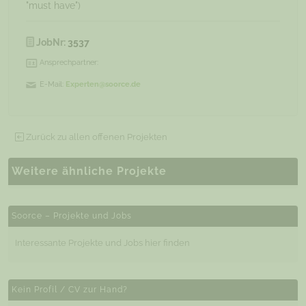
"must have")
JobNr:
3537
Ansprechpartner:
E-Mail:
Experten@soorce.de
Zurück zu allen offenen Projekten
Weitere ähnliche Projekte
Soorce – Projekte und Jobs
Interessante Projekte und Jobs hier finden
Kein Profil / CV zur Hand?