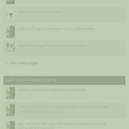
Manufacturing Engineer
Interim Program Management – Automotive
Interimsmanager Digital Communication
›› Alle Jobs zeigen
mehr Jobs im Bereich
plz-6
Agentic Software Engineer AI (m/w/d)
Personaldienstleistungskaufmann/frau (m/w/d) als
Candidate Care Specialist
Key Account Manager Bestandskundenbetreuung
(m/w/d) in Frankfurt