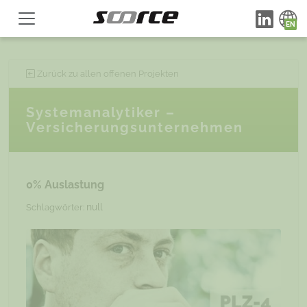
Zurück zu allen offenen Projekten
Systemanalytiker –
Versicherungsunternehmen
0% Auslastung
null
Schlagwörter: