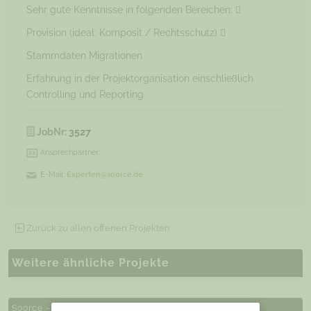
Sehr gute Kenntnisse in folgenden Bereichen: 
Provision (ideal: Komposit / Rechtsschutz) 
Stammdaten Migrationen
Erfahrung in der Projektorganisation einschließlich
Controlling und Reporting
JobNr:
3527
Ansprechpartner:
E-Mail:
Experten@soorce.de
Zurück zu allen offenen Projekten
Weitere ähnliche Projekte
Soorce – Projekte und Jobs