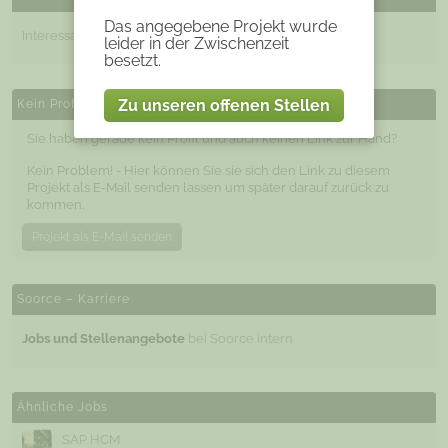
Das angegebene Projekt wurde
Interessante Projekte und Jobs hier finden
leider in der Zwischenzeit
besetzt.
Zu unseren offenen Stellen
Kein Profil / CV zur Hand?
Sie haben gerade kein Profil und auch keinen Link zur Hand?
Kein Problem! - Hier können Sie sie sich den Link zu diesem
Projekt als E-Mail senden lassen um später darauf zurück zu
kommen.
Projekt als E-Mail senden
Soorce – Karriere
Jobs und Stellenangebote
bei Soorce intern
Ähnliche Jobs
SAP HCM