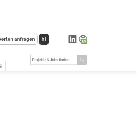
perten anfragen
hI
9