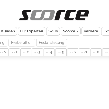
r Kunden
Für Experten
Skills
Soorce
Karriere
Ex
ung
Freiberuflich
Festanstellung
0
1
2
3
4
5
6
7
8
PLZ
PLZ
PLZ
PLZ
PLZ
PLZ
PLZ
PLZ
PLZ
PLZ