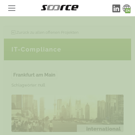
Zurück zu allen offenen Projekten
IT-Compliance
Frankfurt am Main
null
Schlagwörter: