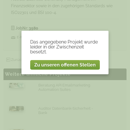
Finanzsektor sowie in den zugehörigen Standards wie
ISO22301 und BSI 100-4.
JobNr:
3580
E-Mail:
Experten@soorce.de
Das angegebene Projekt wurde
leider in der Zwischenzeit
besetzt.
Zurück zu allen offenen Projekten
Zu unseren offenen Stellen
Weitere ähnliche Projekte
Beratung API Emailmarketing
Automation Suites
Auditor Datenbank-Sicherheit -
Bank