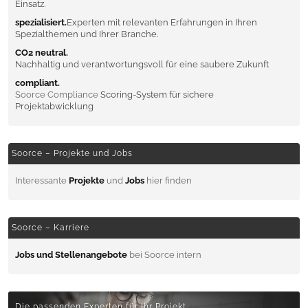
Einsatz.
spezialisiert.
Experten mit relevanten Erfahrungen in Ihren
Spezialthemen und Ihrer Branche.
CO2 neutral.
Nachhaltig und verantwortungsvoll für eine saubere Zukunft
compliant.
Soorce Compliance
Scoring-System für sichere
Projektabwicklung
Soorce – Projekte und Jobs
Interessante
Projekte
und
Jobs
hier finden
Soorce – Karriere
Jobs und Stellenangebote
bei Soorce intern
Die passenden Experten für Ihr Projekt