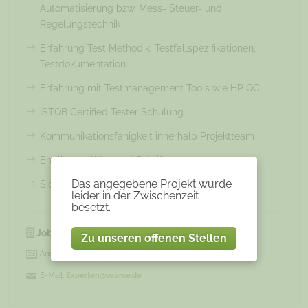
Automatisierung bzw. Mess- Steuer- und
Regelungstechnik
Erfahrung Test Methodik, Testfallspezifikationen,
Testdokumentation
Erfahrung mit Testmanagement Tools wie HP QC
ISTQB Certified Tester Schulung
Kommunikationsfähigkeit innerhalb Projektteam
Englisch in Wort und Schrift
Das angegebene Projekt wurde
Sicherer Umgang mit MS-Office
leider in der Zwischenzeit
besetzt.
JobNr:
3519
Zu unseren offenen Stellen
Ansprechpartner:
E-Mail:
Experten@soorce.de