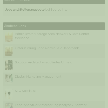
Soorce – Karriere
Jobs und Stellenangebote
bei Soorce intern
Ähnliche Jobs
Administrator Storage Area Network & Data Center –
freelance
Unterstützung Fondskontrolle / Depotbank
Solution Architect – reguliertes Umfeld
Display Marketing Management
SEO Spezialist
Lead-Analytiker Anforderungsanalyse / Konzept