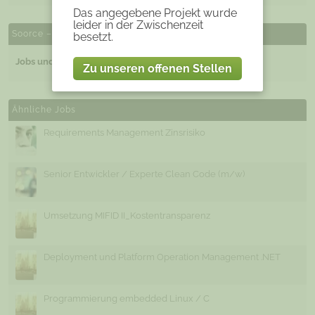
Das angegebene Projekt wurde
leider in der Zwischenzeit
Soorce – Karriere
besetzt.
Jobs und Stellenangebote
bei Soorce intern
Zu unseren offenen Stellen
Ähnliche Jobs
Requirements Management Zinsrisiko
Senior Entwickler / Experte Clean Code (m/w)
Umsetzung MIFID II_Kostentransparenz
Deployment und Platform Operation Management .NET
Programmierung embedded Linux / C