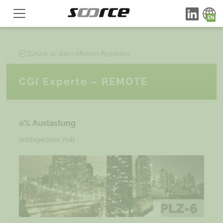
Zurück zu allen offenen Projekten
CGI Experte – REMOTE
0% Auslastung
null
Schlagwörter: