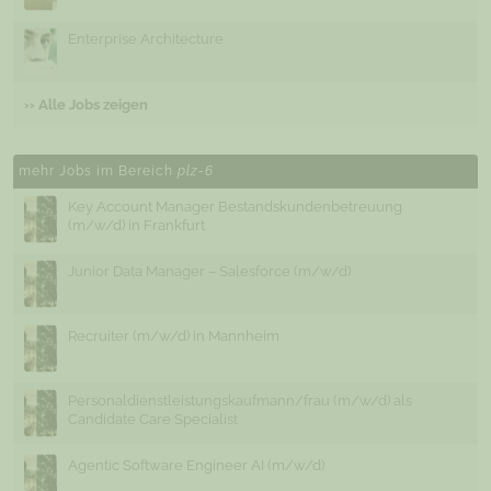
Enterprise Architecture
›› Alle Jobs zeigen
mehr Jobs im Bereich
plz-6
Key Account Manager Bestandskundenbetreuung
(m/w/d) in Frankfurt
Junior Data Manager – Salesforce (m/w/d)
Recruiter (m/w/d) in Mannheim
Personaldienstleistungskaufmann/frau (m/w/d) als
Candidate Care Specialist
Agentic Software Engineer AI (m/w/d)