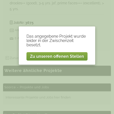
drooles++ (good), 3-5 yrs. jsf, prime faces+++ (excellent), >
5 yrs.
JobNr:
3675
Ansprechpartner:
Das angegebene Projekt wurde
E-Mail:
Experten@soorce.de
leider in der Zwischenzeit
besetzt.
Zu unseren offenen Stellen
Zurück zu allen offenen Projekten
Weitere ähnliche Projekte
Soorce – Projekte und Jobs
Interessante Projekte und Jobs hier finden