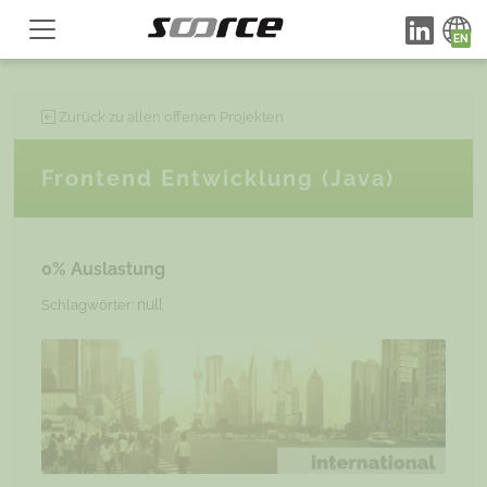
Zurück zu allen offenen Projekten
Frontend Entwicklung (Java)
0% Auslastung
null
Schlagwörter: