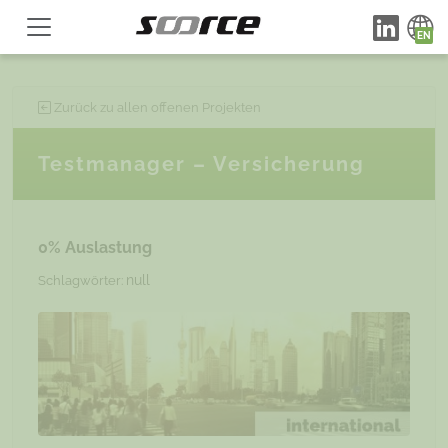
Zurück zu allen offenen Projekten
Testmanager – Versicherung
0% Auslastung
null
Schlagwörter: