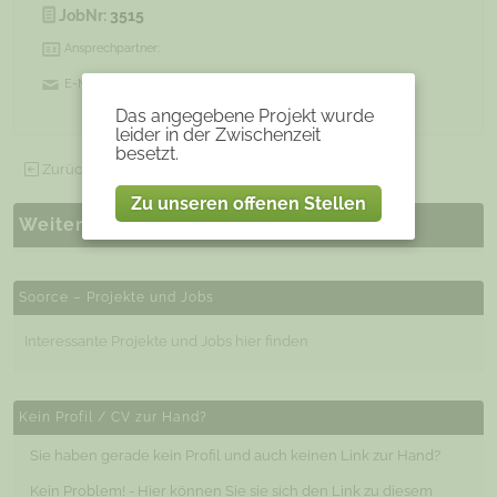
JobNr:
3515
Ansprechpartner:
E-Mail:
Experten@soorce.de
Das angegebene Projekt wurde
leider in der Zwischenzeit
besetzt.
Zurück zu allen offenen Projekten
Zu unseren offenen Stellen
Weitere ähnliche Projekte
Soorce – Projekte und Jobs
Interessante Projekte und Jobs hier finden
Kein Profil / CV zur Hand?
Sie haben gerade kein Profil und auch keinen Link zur Hand?
Kein Problem! - Hier können Sie sie sich den Link zu diesem