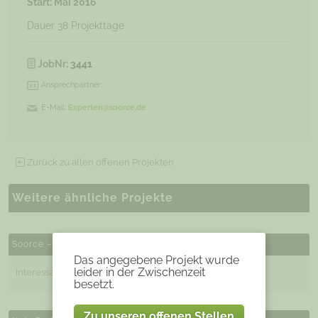
Start: Mai 2016
Dauer 38 Projekttage
JobNr:
3441
Ansprechpartner:
E-Mail:
Experten@soorce.de
Zurück zu allen offenen Projekten
Weitere ähnliche Projekte
Soorce – Projekte und Jobs
Das angegebene Projekt wurde
leider in der Zwischenzeit
Interessante Projekte und Jobs hier finden
besetzt.
Zu unseren offenen Stellen