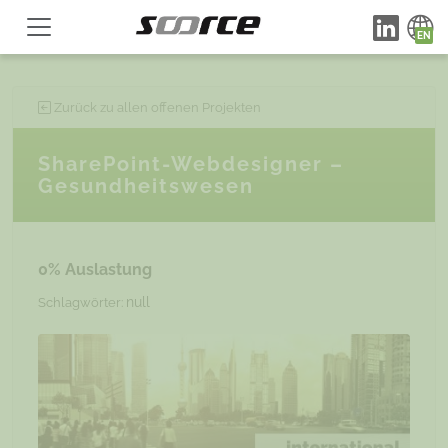
Zurück zu allen offenen Projekten
SharePoint-Webdesigner –
Gesundheitswesen
0% Auslastung
null
Schlagwörter: