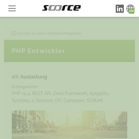
Zurück zu allen offenen Projekten
PHP Entwickler
0% Auslastung
Schlagwörter:
PHP >5.4, REST API, Zend Framework, Apiggility,
Symfony 2, Doctrine, GIT, Composer, SCRUM