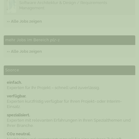
Software Architektur & Design / Requirements
Management
›› Alle Jobs zeigen
mehr Jobs im Bereich
plz-1
›› Alle Jobs zeigen
Soorce
einfach.
Experten für Ihr Projekt – schnell und zuverlässig.
verfügbar.
Experten kurzfristig verfügbar für Ihren Projekt- oder Interim-
Einsatz.
spezialisiert.
Experten mit relevanten Erfahrungen in Ihren Spezialthemen und
Ihrer Branche.
CO2 neutral.