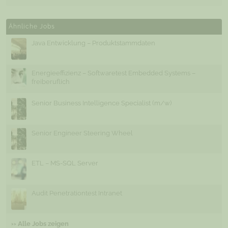
Ähnliche Jobs
Java Entwicklung – Produktstammdaten
Energieeffizienz – Softwaretest Embedded Systems –
freiberuflich
Senior Business Intelligence Specialist (m/w)
Senior Engineer Steering Wheel
ETL – MS-SQL Server
Audit Penetrationtest Intranet
›› Alle Jobs zeigen