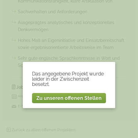
Kommunikationsfähigkeit, klare Artikulation von
Sachverhalten und Anforderungen
Ausgeprägtes analytisches und konzeptionelles
Denkvermögen
Hohes Maß an Eigeninitiative und Einsatzbereitschaft
sowie ergebnisorientierte Arbeitsweise im Team
Sehr gute englische Sprachkenntnisse in Wort und
Schrift
Das angegebene Projekt wurde
leider in der Zwischenzeit
besetzt.
JobNr:
3571
Ansprechpartner:
Zu unseren offenen Stellen
E-Mail:
Experten@soorce.de
Zurück zu allen offenen Projekten