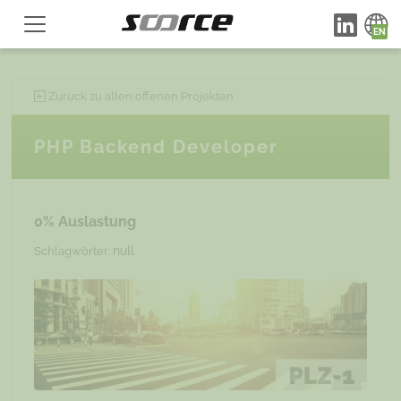
Zurück zu allen offenen Projekten
PHP Backend Developer
0% Auslastung
null
Schlagwörter: