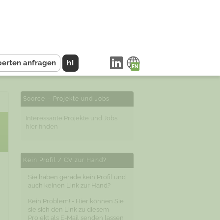
perten anfragen
hI
Soorce – Projekte und Jobs
Interessante Projekte und Jobs
hier finden
Kein Profil / CV zur Hand?
Sie haben gerade kein Profil und
auch keinen Link zur Hand?
Kein Problem! - Hier können Sie
sie sich den Link zu diesem
Projekt als E-Mail senden lassen