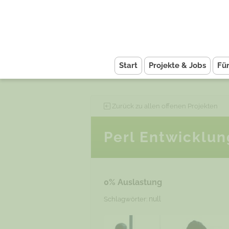
Start
Projekte & Jobs
Fü
Zurück zu allen offenen Projekten
Perl Entwicklun
0% Auslastung
null
Schlagwörter: