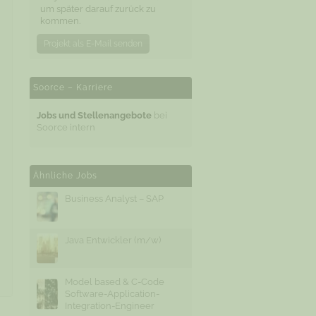
um später darauf zurück zu
kommen.
Projekt als E-Mail senden
Soorce – Karriere
Jobs und Stellenangebote
bei
Soorce intern
Ähnliche Jobs
Business Analyst – SAP
Java Entwickler (m/w)
Model based & C-Code
Software-Application-
Integration-Engineer