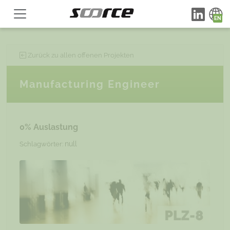
Zurück zu allen offenen Projekten
Manufacturing Engineer
0% Auslastung
null
Schlagwörter: