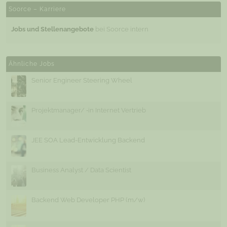
Soorce – Karriere
Jobs und Stellenangebote
bei Soorce intern
Ähnliche Jobs
Senior Engineer Steering Wheel
Projektmanager/ ‐in Internet Vertrieb
JEE SOA Lead-Entwicklung Backend
Business Analyst / Data Scientist
Backend Web Developer PHP (m/w)