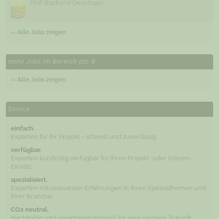
PHP Backend Developer
›› Alle Jobs zeigen
mehr Jobs im Bereich
plz-8
›› Alle Jobs zeigen
Soorce
einfach.
Experten für Ihr Projekt – schnell und zuverlässig.
verfügbar.
Experten kurzfristig verfügbar für Ihren Projekt- oder Interim-
Einsatz.
spezialisiert.
Experten mit relevanten Erfahrungen in Ihren Spezialthemen und
Ihrer Branche.
CO2 neutral.
Nachhaltig und verantwortungsvoll für eine saubere Zukunft