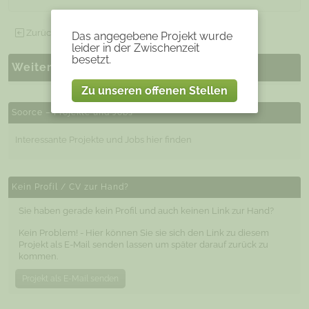
Zurück zu allen offenen Projekten
Das angegebene Projekt wurde
leider in der Zwischenzeit
besetzt.
Weitere ähnliche Projekte
Zu unseren offenen Stellen
Soorce – Projekte und Jobs
Interessante Projekte und Jobs hier finden
Kein Profil / CV zur Hand?
Sie haben gerade kein Profil und auch keinen Link zur Hand?
Kein Problem! - Hier können Sie sie sich den Link zu diesem
Projekt als E-Mail senden lassen um später darauf zurück zu
kommen.
Projekt als E-Mail senden