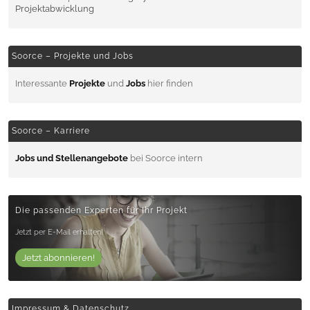
Projektabwicklung
Soorce – Projekte und Jobs
Interessante
Projekte
und
Jobs
hier finden
Soorce – Karriere
Jobs und Stellenangebote
bei Soorce intern
Die passenden Experten für Ihr Projekt
Jetzt per E-Mail erhalten!
Jetzt abonnieren!
Impressum & Datenschutz