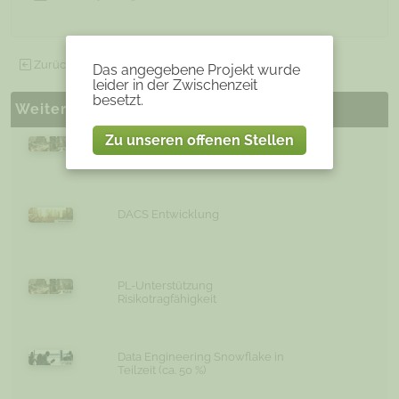
Zurück zu allen offenen Projekten
Das angegebene Projekt wurde
leider in der Zwischenzeit
besetzt.
Weitere ähnliche Projekte
Zu unseren offenen Stellen
Java Entwickler - freiberuflich - bis
2019
DACS Entwicklung
PL-Unterstützung
Risikotragfähigkeit
Data Engineering Snowflake in
Teilzeit (ca. 50 %)