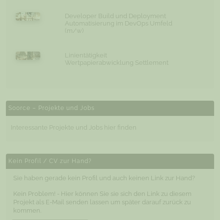
Developer Build und Deployment
Automatisierung im DevOps Umfeld
(m/w)
Linientätigkeit
Wertpapierabwicklung Settlement
Soorce – Projekte und Jobs
Interessante Projekte und Jobs hier finden
Kein Profil / CV zur Hand?
Sie haben gerade kein Profil und auch keinen Link zur Hand?
Kein Problem! - Hier können Sie sie sich den Link zu diesem
Projekt als E-Mail senden lassen um später darauf zurück zu
kommen.