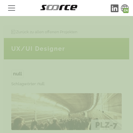
Zurück zu allen offenen Projekten
UX/UI Designer
null
null
Schlagwörter: