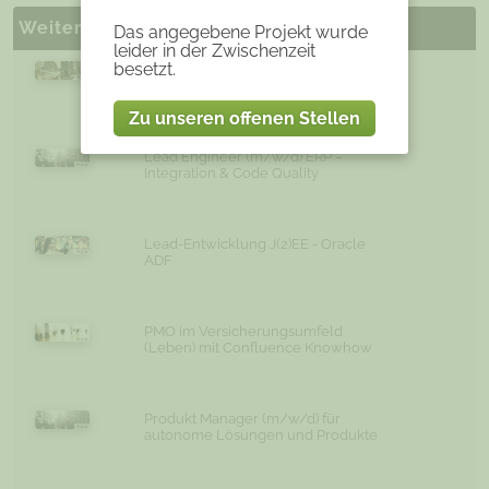
Weitere ähnliche Projekte
Das angegebene Projekt wurde
leider in der Zwischenzeit
besetzt.
System Engineer / Solution
Architekt Big Data (m/w)
Zu unseren offenen Stellen
Lead Engineer (m/w/d) ERP –
Integration & Code Quality
Lead-Entwicklung J(2)EE - Oracle
ADF
PMO im Versicherungsumfeld
(Leben) mit Confluence Knowhow
Produkt Manager (m/w/d) für
autonome Lösungen und Produkte