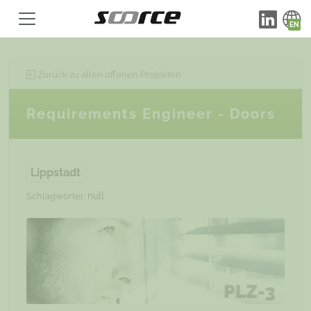
Zurück zu allen offenen Projekten
Requirements Engineer - Doors
Lippstadt
null
Schlagwörter: