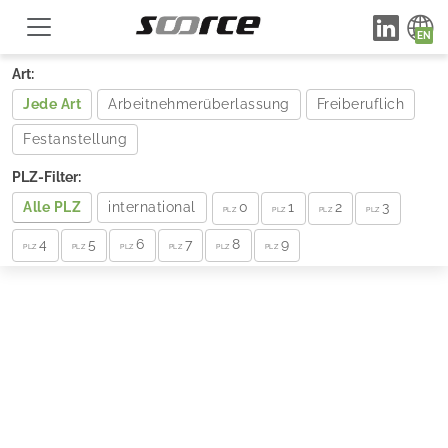
Art:
Jede Art
Arbeitnehmerüberlassung
Freiberuflich
Festanstellung
PLZ-Filter:
Alle PLZ
international
0
1
2
3
PLZ
PLZ
PLZ
PLZ
4
5
6
7
8
9
PLZ
PLZ
PLZ
PLZ
PLZ
PLZ