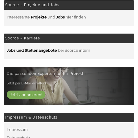
Soorce – Projekte und Jobs
Interessante
Projekte
und
Jobs
hier finden
Soorce – Karriere
Jobs und Stellenangebote
bei Soorce intern
Die passenden Experten für Ihr Projekt
Jetzt per E-Mail erhalten!
Jetzt abonnieren!
Impressum & Datenschutz
Impressum
Datenschutz