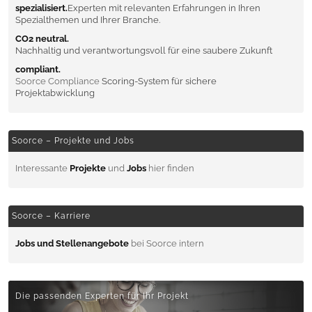
spezialisiert.
Experten mit relevanten Erfahrungen in Ihren
Spezialthemen und Ihrer Branche.
CO2 neutral.
Nachhaltig und verantwortungsvoll für eine saubere Zukunft
compliant.
Soorce Compliance
Scoring-System für sichere
Projektabwicklung
Soorce – Projekte und Jobs
Interessante
Projekte
und
Jobs
hier finden
Soorce – Karriere
Jobs und Stellenangebote
bei Soorce intern
Die passenden Experten für Ihr Projekt