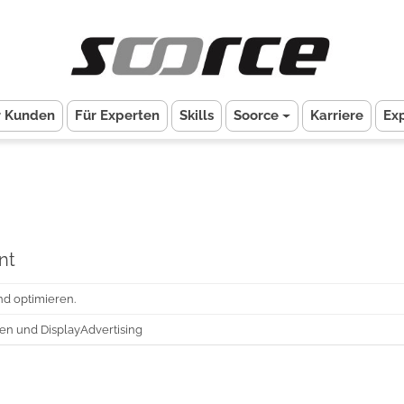
r Kunden
Für Experten
Skills
Soorce
Karriere
Ex
nt
d optimieren.
en und D
isplayAdvertising