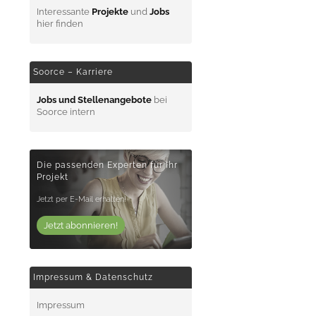
Interessante
Projekte
und
Jobs
hier finden
Soorce – Karriere
Jobs und Stellenangebote
bei
Soorce intern
Die passenden Experten für Ihr
Projekt
Jetzt per E-Mail erhalten!
Jetzt abonnieren!
Impressum & Datenschutz
Impressum