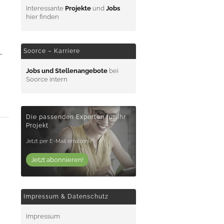
Interessante
Projekte
und
Jobs
hier finden
Soorce – Karriere
-
Jobs und Stellenangebote
bei
Soorce intern
Die passenden Experten für Ihr
Projekt
Jetzt per E-Mail erhalten!
Jetzt abonnieren!
Impressum & Datenschutz
Impressum