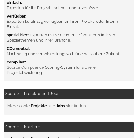
einfach.
Experten für Ihr Projekt – schnell und zuverlässig.
verfügbar.
Experten kurzfristig verfügbar für Ihren Projekt- oder Interim-
Einsatz.
spezialisiert.
Experten mit relevanten Erfahrungen in Ihren
Spezialthemen und Ihrer Branche.
CO2 neutral.
Nachhaltig und verantwortungsvoll für eine saubere Zukunft
compliant.
Soorce Compliance
Scoring-System für sichere
Projektabwicklung
Soorce – Projekte und Jobs
Interessante
Projekte
und
Jobs
hier finden
Soorce – Karriere