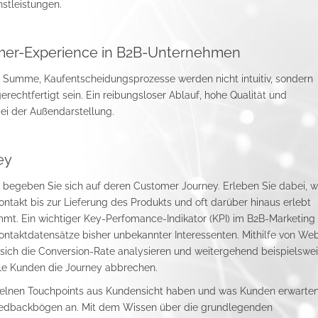
nstleistungen.
mer-Experience in B2B-Unternehmen
 Summe, Kaufentscheidungsprozesse werden nicht intuitiv, sondern
chtfertigt sein. Ein reibungsloser Ablauf, hohe Qualität und
ei der Außendarstellung.
ey
nd begeben Sie sich auf deren Customer Journey. Erleben Sie dabei, 
takt bis zur Lieferung des Produkts und oft darüber hinaus erlebt
mt. Ein wichtiger Key-Perfomance-Indikator (KPI) im B2B-Marketing 
Kontaktdatensätze bisher unbekannter Interessenten. Mithilfe von We
 sich die Conversion-Rate analysieren und weitergehend beispielswe
lle Kunden die Journey abbrechen.
nzelnen Touchpoints aus Kundensicht haben und was Kunden erwarten
eedbackbögen an. Mit dem Wissen über die grundlegenden