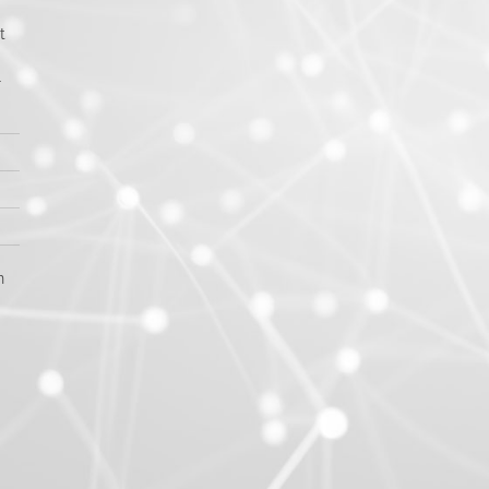
t
r
n