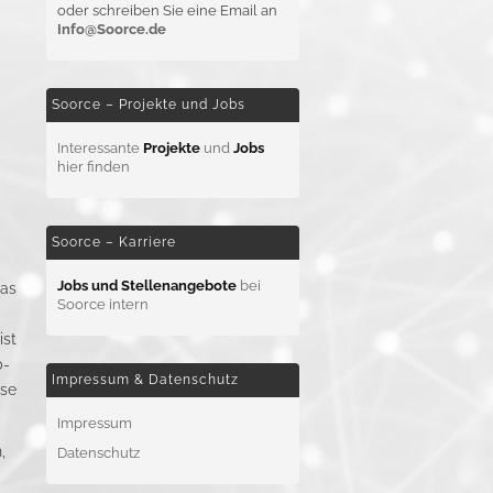
oder schreiben Sie eine Email an
Info@Soorce.de
Soorce – Projekte und Jobs
Interessante
Projekte
und
Jobs
hier finden
Soorce – Karriere
Jobs und Stellenangebote
bei
was
Soorce intern
ist
b-
Impressum & Datenschutz
ise
Impressum
,
Datenschutz