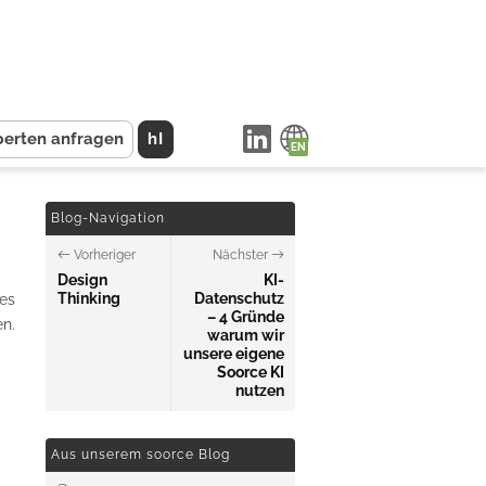
perten anfragen
hI
Blog-Navigation
Vorheriger
Nächster
Design
KI-
Thinking
Datenschutz
es
– 4 Gründe
n.
warum wir
unsere eigene
Soorce KI
nutzen
Aus unserem soorce Blog