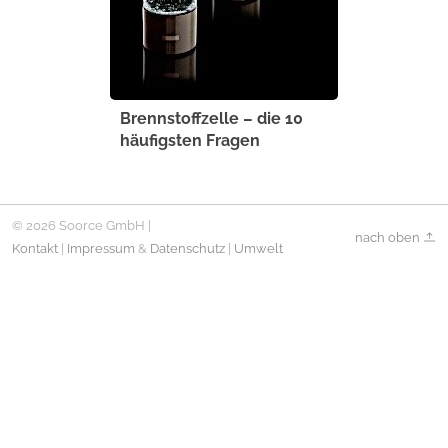
Brennstoffzelle – die 10
häufigsten Fragen
© 2026 Soorce GmbH |
nach oben
Kontakt
|
Impressum
&
Datenschutz
|
Umwelt