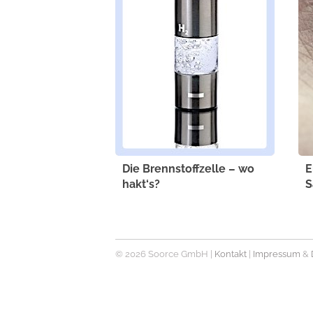
Die Brennstoffzelle – wo
E
hakt‘s?
S
© 2026 Soorce GmbH |
Kontakt
|
Impressum
&