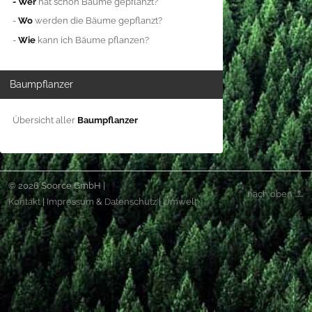
- Wer
hat schon Bäume gepflanzt?
-
Wo
werden die Bäume gepflanzt?
-
Wie
kann ich Bäume pflanzen?
Baumpflanzer
Übersicht aller
Baumpflanzer
© 2026 Soorce GmbH |
nach oben
Kontakt
|
Impressum
&
Datenschutz
|
Umwelt