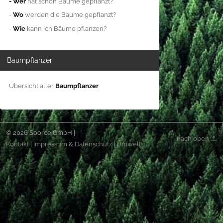
- Wer
hat schon Bäume gepflanzt?
-
Wo
werden die Bäume gepflanzt?
-
Wie
kann ich Bäume pflanzen?
Baumpflanzer
Übersicht aller
Baumpflanzer
© 2026 Soorce GmbH |
nach oben
Kontakt
|
Impressum
&
Datenschutz
|
Umwelt