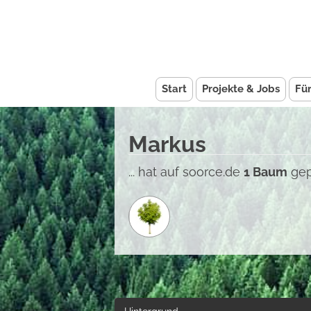
Start
Projekte & Jobs
Fü
Markus
... hat auf soorce.de
1 Baum
gep