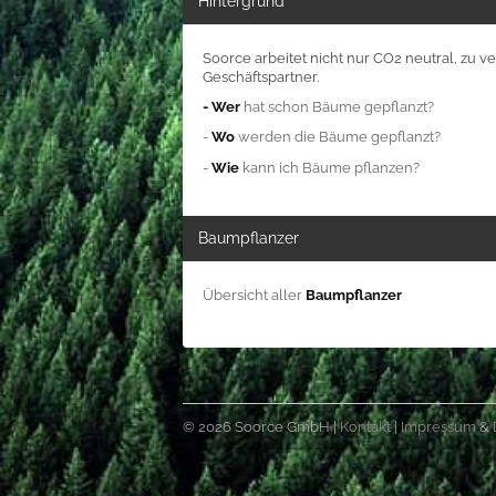
Hintergrund
Soorce arbeitet nicht nur CO2 neutral, zu 
Geschäftspartner.
- Wer
hat schon Bäume gepflanzt?
-
Wo
werden die Bäume gepflanzt?
-
Wie
kann ich Bäume pflanzen?
Baumpflanzer
Übersicht aller
Baumpflanzer
© 2026 Soorce GmbH |
Kontakt
|
Impressum
&