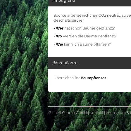
Hintergrund
Soorce arbeitet nicht nur CO2 neutral, zu 
Geschäftspartner.
- Wer
hat schon Bäume gepflanzt?
-
Wo
werden die Bäume gepflanzt?
-
Wie
kann ich Bäume pflanzen?
Baumpflanzer
Übersicht aller
Baumpflanzer
© 2026 Soorce GmbH |
Kontakt
|
Impressum
&