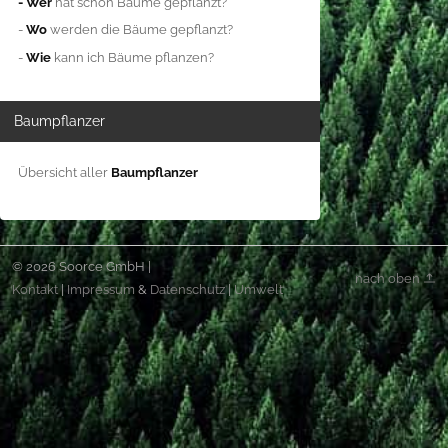
- Wer
hat schon Bäume gepflanzt?
-
Wo
werden die Bäume gepflanzt?
-
Wie
kann ich Bäume pflanzen?
Baumpflanzer
Übersicht aller
Baumpflanzer
© 2026 Soorce GmbH |
nach oben
Kontakt
|
Impressum
&
Datenschutz
|
Umwelt