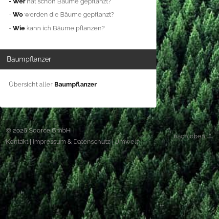
- Wer
hat schon Bäume gepflanzt?
-
Wo
werden die Bäume gepflanzt?
-
Wie
kann ich Bäume pflanzen?
Baumpflanzer
Übersicht aller
Baumpflanzer
© 2026 Soorce GmbH |
nach oben
Kontakt
|
Impressum
&
Datenschutz
|
Umwelt