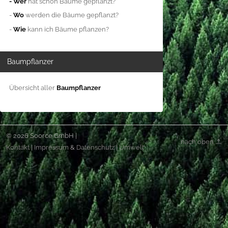
- Wer
hat schon Bäume gepflanzt?
-
Wo
werden die Bäume gepflanzt?
-
Wie
kann ich Bäume pflanzen?
Baumpflanzer
Übersicht aller
Baumpflanzer
© 2026 Soorce GmbH |
nach oben
Kontakt
|
Impressum
&
Datenschutz
|
Umwelt