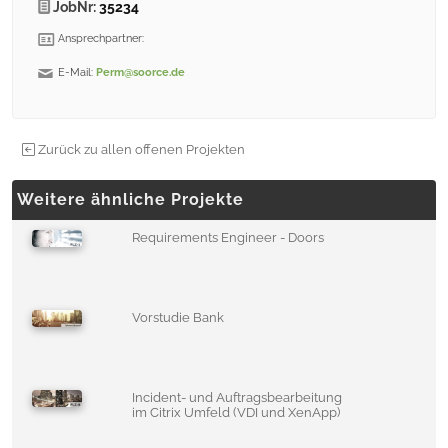
JobNr:
35234
Ansprechpartner:
E-Mail:
Perm@soorce.de
Zurück zu allen offenen Projekten
Weitere ähnliche Projekte
Requirements Engineer - Doors
Vorstudie Bank
Incident- und Auftragsbearbeitung
im Citrix Umfeld (VDI und XenApp)