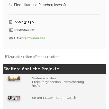
Flexibilität und Reisebereitschaft
JobNr:
31230
Ansprechpartner:
E-Mail:
Perm@soorce.de
Zurück zu allen offenen Projekten
Weitere ähnliche Projekte
Systemanalytiker/
Projektorganisation – Versicherung
(m/w)
Scrum-Master - Scrum-Coach