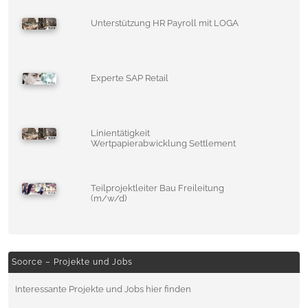
Unterstützung HR Payroll mit LOGA
Experte SAP Retail
Linientätigkeit
Wertpapierabwicklung Settlement
Teilprojektleiter Bau Freileitung
(m/w/d)
Soorce – Projekte und Jobs
Interessante Projekte und Jobs hier finden