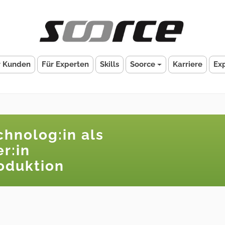
r Kunden
Für Experten
Skills
Soorce
Karriere
Ex
hnolog:in als
r:in
oduktion