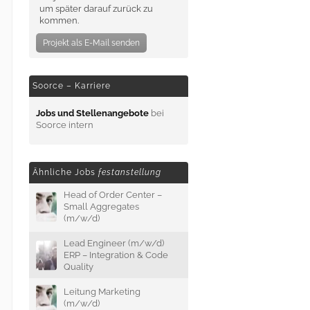
um später darauf zurück zu
kommen.
Projekt als E-Mail senden
Soorce – Karriere
Jobs und Stellenangebote
bei
Soorce intern
Ähnliche Jobs
festanstellung
Head of Order Center –
Small Aggregates
(m/w/d)
Lead Engineer (m/w/d)
ERP – Integration & Code
Quality
Leitung Marketing
(m/w/d)