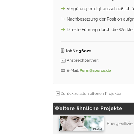
Vergütung erfolgt ausschließlich ü
Nachbesetzung der Position aufgr
Direkte Führung durch die Werkle
JobNr:
36022
Ansprechpartner:
E-Mail:
Perm@soorce.de
Zurück zu allen offenen Projekten
Weitere ähnliche Projekte
Energieeffizi