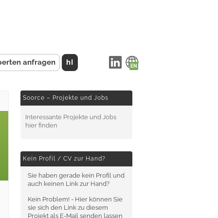
perten anfragen
hI
Soorce – Projekte und Jobs
Interessante Projekte und Jobs
hier finden
Kein Profil / CV zur Hand?
Sie haben gerade kein Profil und
auch keinen Link zur Hand?
Kein Problem! - Hier können Sie
sie sich den Link zu diesem
Projekt als E-Mail senden lassen