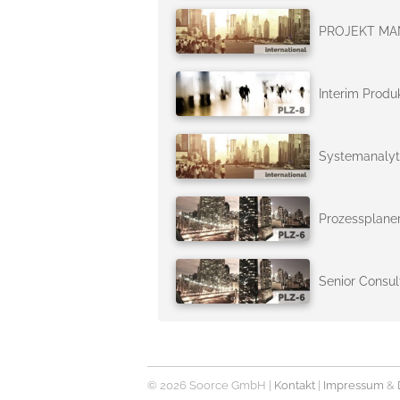
PROJEKT MA
Interim Produk
Systemanalyti
Prozessplaner
Senior Consu
© 2026 Soorce GmbH |
Kontakt
|
Impressum
&