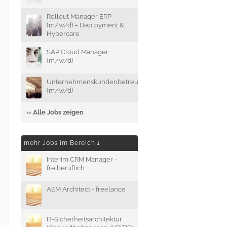
Rollout Manager ERP
(m/w/d) – Deployment &
Hypercare
SAP Cloud Manager
(m/w/d)
Unternehmenskundenbetreuer
(m/w/d)
›› Alle Jobs zeigen
mehr Jobs im Bereich
1
Interim CRM Manager -
freiberuflich
AEM Architect - freelance
IT-Sicherheitsarchitektur