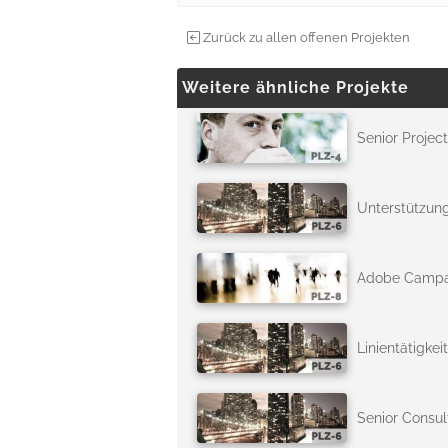
Zurück zu allen offenen Projekten
Weitere ähnliche Projekte
Senior Projec
Unterstützun
Adobe Campai
Linientätigke
Senior Consu