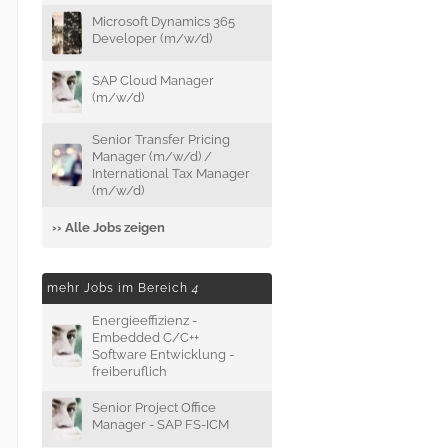
Microsoft Dynamics 365
Developer (m/w/d)
SAP Cloud Manager
(m/w/d)
Senior Transfer Pricing
Manager (m/w/d) /
International Tax Manager
(m/w/d)
›› Alle Jobs zeigen
mehr Jobs im Bereich
4
Energieeffizienz -
Embedded C/C++
Software Entwicklung -
freiberuflich
Senior Project Office
Manager - SAP FS-ICM