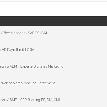
t Office Manager - SAP FS-ICM
g HR Payroll mit LOGA
gn & AEM - Experte Digitales Marketing
it Wertpapierabwicklung Settlement
ltant / SME - SAP Banking BP, DM, CML