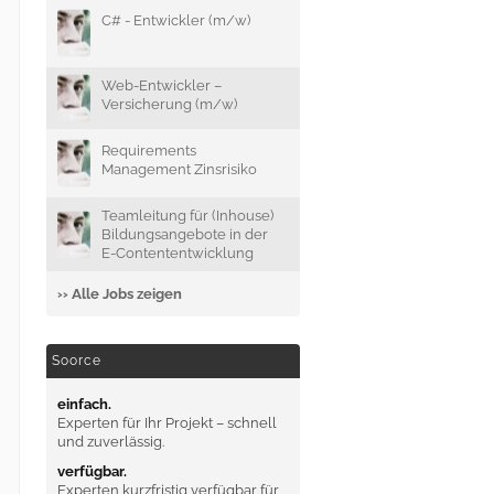
C# - Entwickler (m/w)
Web-Entwickler –
Versicherung (m/w)
Requirements
Management Zinsrisiko
Teamleitung für (Inhouse)
Bildungsangebote in der
E-Contententwicklung
›› Alle Jobs zeigen
Soorce
einfach.
Experten für Ihr Projekt – schnell
und zuverlässig.
verfügbar.
Experten kurzfristig verfügbar für