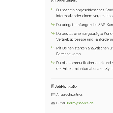
Anforderungen:
Du hast ein abgeschlossenes Stud
Informatik oder einem vergleichb
Du bringst umfangreiche SAP-Kenn
Du besitzt eine ausgeprägte Kunde
Vertriebsprozesse und -anforderu
Mit Deinen starken analytischen u
Bereiche voran.
Du bist kommunikationsstark und s
der Arbeit mit internationalen S
JobNr:
35967
Ansprechpartner:
E-Mail:
Perm@soorce.de