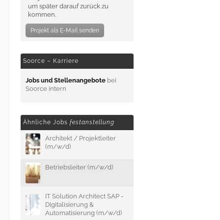
um später darauf zurück zu
kommen.
Projekt als E-Mail senden
Soorce – Karriere
Jobs und Stellenangebote
bei
Soorce intern
Ähnliche Jobs
festanstellung
Architekt / Projektleiter
(m/w/d)
Betriebsleiter (m/w/d)
IT Solution Architect SAP -
Digitalisierung &
Automatisierung (m/w/d)